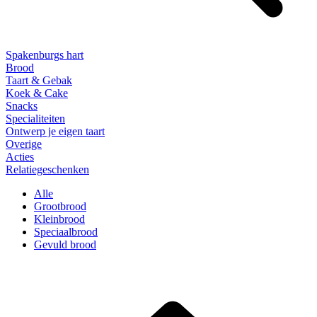
Spakenburgs hart
Brood
Taart & Gebak
Koek & Cake
Snacks
Specialiteiten
Ontwerp je eigen taart
Overige
Acties
Relatiegeschenken
Alle
Grootbrood
Kleinbrood
Speciaalbrood
Gevuld brood